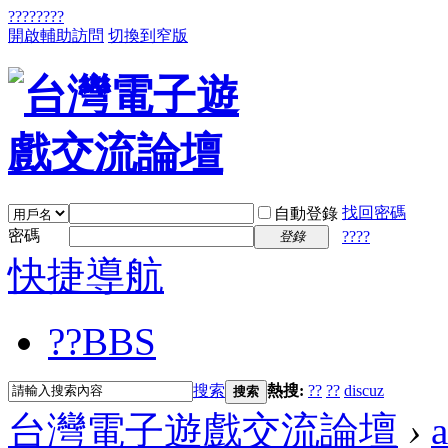
????
????
開啟輔助訪問
切換到窄版
找回密碼
自動登錄
密碼
????
登錄
快捷導航
??
BBS
搜索
熱搜:
??
??
discuz
搜索
台灣電子遊戲交流論壇
›