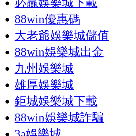
必贏娛樂城下載
88win優惠碼
大老爺娛樂城儲值
88win娛樂城出金
九州娛樂城
雄厚娛樂城
鉅城娛樂城下載
88win娛樂城詐騙
3a娛樂城