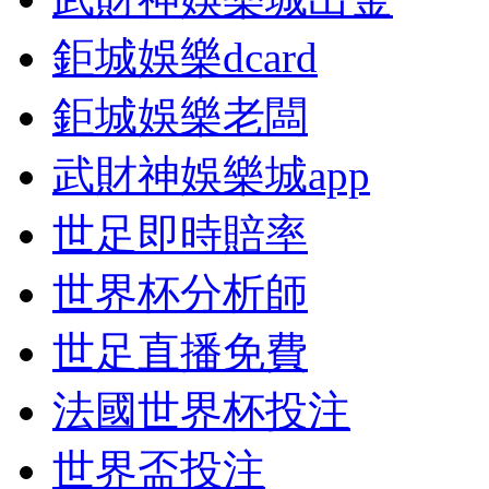
鉅城娛樂dcard
鉅城娛樂老闆
武財神娛樂城app
世足即時賠率
世界杯分析師
世足直播免費
法國世界杯投注
世界盃投注