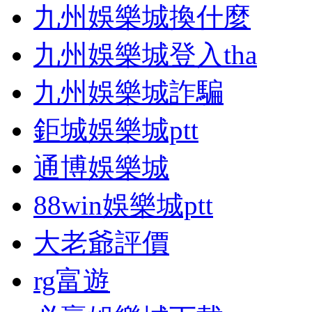
九州娛樂城換什麼
九州娛樂城登入tha
九州娛樂城詐騙
鉅城娛樂城ptt
通博娛樂城
88win娛樂城ptt
大老爺評價
rg富遊